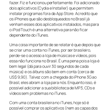
fazer. Fiz e funcionou perfeitamente. Foi adicionado
dois aplicativos (Cydia e Installer) que permitem
instalar programas fora da App Store. Acredito que
os iPhones que são desbloqueados no Brasil já
venham esses dois aplicativos instalados, mas para
o iPod Touch é uma alternativa para não ficar
dependente do iTunes.
Uma coisa importante de se relatar é que depois que
se criar uma conta no iTunes, por ser brasileiro,
perde-se o acesso a loja de músicas e vídeos, pois
essa não funciona no Brasil. É uma pena pois a loja é
bem legal (dá para ouvir 30 segundos de cada
música) e os álbuns são bem em conta (cerca de
US$ 9,90). Talvez com a chegada do iPhone 3G ao
Brasil, eles abram a loja para nós. Enquanto isso, é
possível adicionar a sua biblioteca de MP3, CDs e
vídeos sem problemas no iTunes.
Com uma conta brasileira no iTunes, hoje só é
possível comprar os aplicativos (nem as capas dos