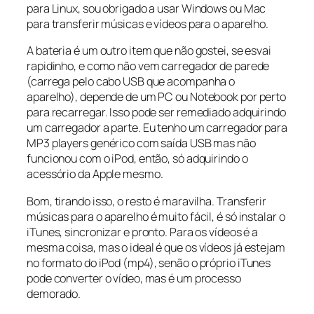
para Linux, sou obrigado a usar Windows ou Mac
para transferir músicas e vídeos para o aparelho.
A bateria é um outro item que não gostei, se esvai
rapidinho, e como não vem carregador de parede
(carrega pelo cabo USB que acompanha o
aparelho), depende de um PC ou Notebook por perto
para recarregar. Isso pode ser remediado adquirindo
um carregador a parte. Eu tenho um carregador para
MP3 players genérico com saída USB mas não
funcionou com o iPod, então, só adquirindo o
acessório da Apple mesmo.
Bom, tirando isso, o resto é maravilha. Transferir
músicas para o aparelho é muito fácil, é só instalar o
iTunes, sincronizar e pronto. Para os vídeos é a
mesma coisa, mas o ideal é que os vídeos já estejam
no formato do iPod (mp4), senão o próprio iTunes
pode converter o vídeo, mas é um processo
demorado.