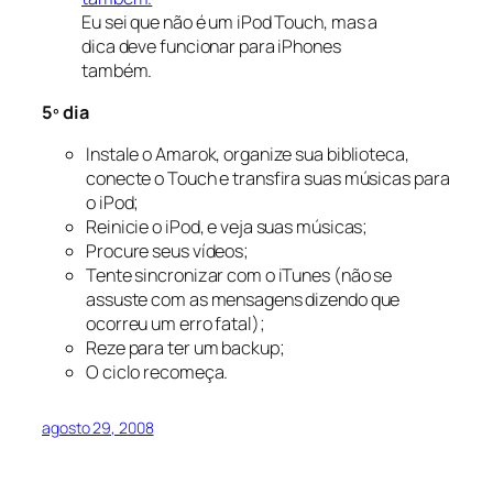
Eu sei que não é um iPod Touch, mas a
dica deve funcionar para iPhones
também.
5º dia
Instale o Amarok, organize sua biblioteca,
conecte o Touch e transfira suas músicas para
o iPod;
Reinicie o iPod, e veja suas músicas;
Procure seus vídeos;
Tente sincronizar com o iTunes (não se
assuste com as mensagens dizendo que
ocorreu um erro fatal);
Reze para ter um backup;
O ciclo recomeça.
agosto 29, 2008