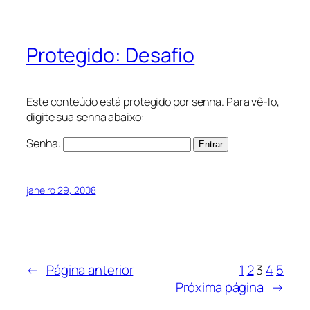
Protegido: Desafio
Este conteúdo está protegido por senha. Para vê-lo,
digite sua senha abaixo:
Senha:
janeiro 29, 2008
←
Página anterior
1
2
3
4
5
Próxima página
→