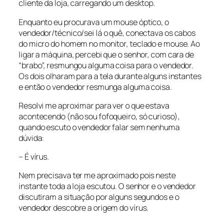
cliente da loja, carregando um desktop.
Enquanto eu procurava um mouse óptico, o
vendedor/técnico/sei lá o quê, conectava os cabos
do micro do homem no monitor, teclado e mouse. Ao
ligar a máquina, percebi que o senhor, com cara de
“brabo”, resmungou alguma coisa para o vendedor.
Os dois olharam para a tela durante alguns instantes
e então o vendedor resmunga alguma coisa.
Resolvi me aproximar para ver o que estava
acontecendo (não sou fofoqueiro, só curioso),
quando escuto o vendedor falar sem nenhuma
dúvida:
– É vírus.
Nem precisava ter me aproximado pois neste
instante toda a loja escutou. O senhor e o vendedor
discutiram a situação por alguns segundos e o
vendedor descobre a origem do vírus.