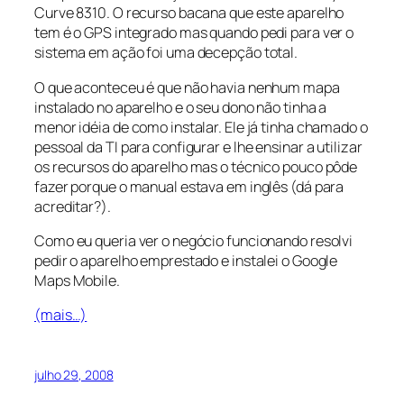
Curve 8310. O recurso bacana que este aparelho
tem é o GPS integrado mas quando pedi para ver o
sistema em ação foi uma decepção total.
O que aconteceu é que não havia nenhum mapa
instalado no aparelho e o seu dono não tinha a
menor idéia de como instalar. Ele já tinha chamado o
pessoal da TI para configurar e lhe ensinar a utilizar
os recursos do aparelho mas o técnico pouco pôde
fazer porque o manual estava em inglês (dá para
acreditar?).
Como eu queria ver o negócio funcionando resolvi
pedir o aparelho emprestado e instalei o Google
Maps Mobile.
(mais…)
julho 29, 2008