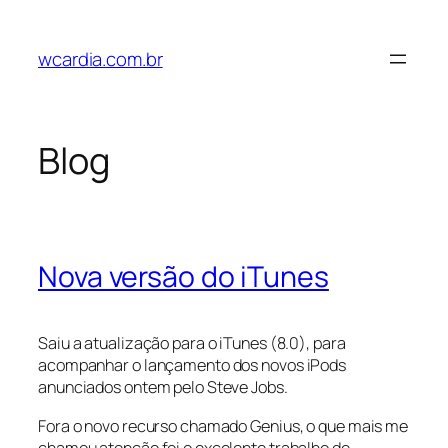
Pular
para
wcardia.com.br
o
conteúdo
Blog
Nova versão do iTunes
Saiu a atualização para o iTunes (8.0), para
acompanhar o lançamento dos novos iPods
anunciados ontem pelo Steve Jobs.
Fora o novo recurso chamado Genius, o que mais me
chamou atenção foi o excelente trabalho de