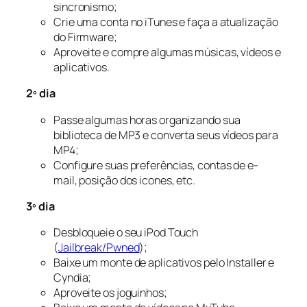
sincronismo;
Crie uma conta no iTunes e faça a atualização
do Firmware;
Aproveite e compre algumas músicas, vídeos e
aplicativos.
2º dia
Passe algumas horas organizando sua
biblioteca de MP3 e converta seus vídeos para
MP4;
Configure suas preferências, contas de e-
mail, posição dos icones, etc.
3º dia
Desbloqueie o seu iPod Touch
(
Jailbreak/Pwned
);
Baixe um monte de aplicativos pelo Installer e
Cyndia;
Aproveite os joguinhos;