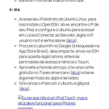
Baixe um monte de vídeos no MxTube.
4º dia
Acesse seu iPod direto do Ubuntu Linux, para
isso instale o OpenSSH, ative, encontre o IP de
seu iPod, e configure o Ubuntu para acessar
em Locais/Conectar ao Servidor, digite o IP,
usuário root e senha alpine (
dica
);
Procure o Labyrinth no Google (é bloqueado na
App Store Brasil), descompacte, envie via SSH
para a pasta Applications, altere as
permissões de acesso e reinicie o Touch;
Aproveite a hora do almoço, crie uma conta
gratuita no iTunes americano (
dica
) e baixe
algumas músicas, apps e seriados;
Sincronize o iPod com o Ubuntu e gtkpod
(
dica
).