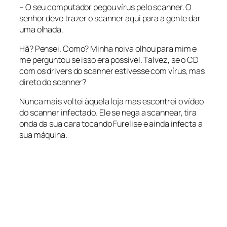
– O seu computador pegou vírus pelo scanner. O
senhor deve trazer o scanner aqui para a gente dar
uma olhada.
Hã? Pensei. Como? Minha noiva olhou para mim e
me perguntou se isso era possível. Talvez, se o CD
com os drivers do scanner estivesse com vírus, mas
direto do scanner?
Nunca mais voltei àquela loja mas escontrei o vídeo
do scanner infectado. Ele se nega a scannear, tira
onda da sua cara tocando Furelise e ainda infecta a
sua máquina.