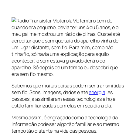
Me lembro bem de
quando era pequeno, devia ter uns 4 ou 5 anos, e o
meu pai me mostrou um rádio de pilhas. Custei até
acreditar que o som que saia do aparelho vinha de
um lugar distante, sem fio. Para mim, como não
tinha fio, só havia uma explicação para aquilo
acontecer; o som estava gravado dentro do
aparelho. Só depois de um tempo eu descobri que
era sem fio mesmo.
Sabemos que muitas coisas podem ser transmitidas
sem fio. Sons, imagens, dados e até
energia
. As
pessoas já assimilaram essas tecnologias e hoje
estão familiarizadas com elas em seu dia a dia.
Mesmo assim, é engraçado como a tecnologia da
informação pode ser algo tão familiar e ao mesmo
tempo tão distante na vida das pessoas.