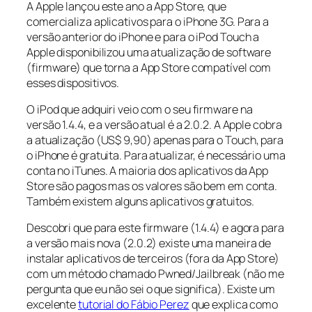
A Apple lançou este ano a App Store, que
comercializa aplicativos para o iPhone 3G. Para a
versão anterior do iPhone e para o iPod Touch a
Apple disponibilizou uma atualização de software
(firmware) que torna a App Store compatível com
esses dispositivos.
O iPod que adquiri veio com o seu firmware na
versão 1.4.4, e a versão atual é a 2.0.2. A Apple cobra
a atualização (US$ 9,90) apenas para o Touch, para
o iPhone é gratuita. Para atualizar, é necessário uma
conta no iTunes. A maioria dos aplicativos da App
Store são pagos mas os valores são bem em conta.
Também existem alguns aplicativos gratuitos.
Descobri que para este firmware (1.4.4) e agora para
a versão mais nova (2.0.2) existe uma maneira de
instalar aplicativos de terceiros (fora da App Store)
com um método chamado Pwned/Jailbreak (não me
pergunta que eu não sei o que significa). Existe um
excelente
tutorial do Fábio Perez
que explica como