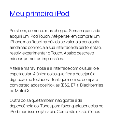
Meu primeiro iPod
Pois bem, demorou mas chegou. Semana passada
adquiri um iPod Touch. Até pensei em comprar um
iPhone mas fiquei na dúvida se valeria a pena pois
ainda não conhecia a sua interface de perto, então,
resolvi experimentar o Touch. Abaixo descrevo
minhas primeiras impressões.
A tela é maravilhosa e a interface com o usuário é
espetacular. A única coisa que fica a desejar é a
digitação no teclado virtual, que nem se compara
com os teclados dos Nokias (E62, E71), Blackberries
ou Moto Qs.
Outra coisa que também não gostei é da
dependência do iTunes para fazer qualquer coisa no
iPod, mas isso eu já sabia. Como não existe iTunes