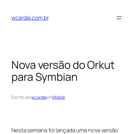
Pular
para
wcardia.com.br
o
conteúdo
Nova versão do Orkut
para Symbian
Escrito por
wcardia
em
Mobile
Nesta semana foi lançada uma nova versão