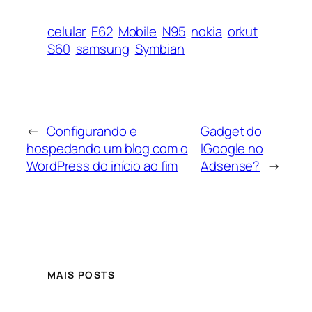
celular
E62
Mobile
N95
nokia
orkut
S60
samsung
Symbian
←
Configurando e
Gadget do
hospedando um blog com o
IGoogle no
WordPress do início ao fim
Adsense?
→
MAIS POSTS