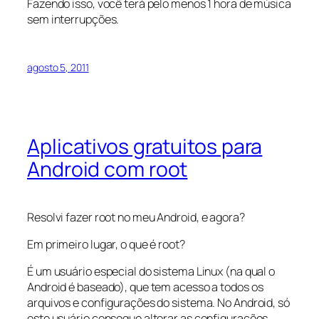
Fazendo isso, você terá pelo menos 1 hora de música
sem interrupções.
agosto 5, 2011
Aplicativos gratuitos para
Android com root
Resolvi fazer
root
no meu Android, e agora?
Em primeiro lugar, o que é
root
?
É um usuário especial do sistema Linux (na qual o
Android é baseado), que tem acesso a todos os
arquivos e configurações do sistema. No Android, só
este usuário consegue alterar as configurações