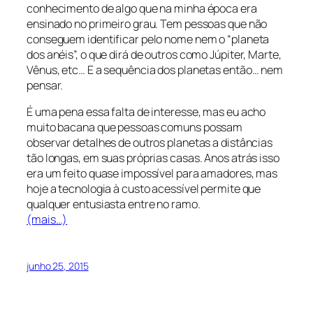
conhecimento de algo que na minha época era
ensinado no primeiro grau. Tem pessoas que não
conseguem identificar pelo nome nem o “planeta
dos anéis”, o que dirá de outros como Júpiter, Marte,
Vênus, etc… E a sequência dos planetas então… nem
pensar.
É uma pena essa falta de interesse, mas eu acho
muito bacana que pessoas comuns possam
observar detalhes de outros planetas a distâncias
tão longas, em suas próprias casas. Anos atrás isso
era um feito quase impossível para amadores, mas
hoje a tecnologia à custo acessível permite que
qualquer entusiasta entre no ramo.
(mais…)
junho 25, 2015