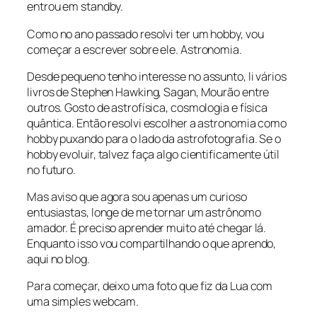
entrou em standby.
Como no ano passado resolvi ter um hobby, vou
começar a escrever sobre ele. Astronomia.
Desde pequeno tenho interesse no assunto, li vários
livros de Stephen Hawking, Sagan, Mourão entre
outros. Gosto de astrofísica, cosmologia e física
quântica. Então resolvi escolher a astronomia como
hobby puxando para o lado da astrofotografia. Se o
hobby evoluir, talvez faça algo cientificamente útil
no futuro.
Mas aviso que agora sou apenas um curioso
entusiastas, longe de me tornar um astrônomo
amador. É preciso aprender muito até chegar lá.
Enquanto isso vou compartilhando o que aprendo,
aqui no blog.
Para começar, deixo uma foto que fiz da Lua com
uma simples webcam.