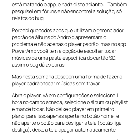
está matando o app, e nada disto adiantou. Também
pesquisei em fóruns e não encontrei a solução, só
relatos do bug.
Percebi que todos apps que utilizam o gerenciador
padrão de álbuns do Android apresentam o
problema e não apenas o player padrão, mas no app
PowerAmp você tem a opção de escolher tocar
músicas de uma pasta específica do cartão SD,
assim o bug dá as caras.
Mas nesta semana descobri uma forma de fazer o
player padrão tocar músicas sem travar.
Abra o player, vá em configurações e selecione 1
hora no campo soneca, selecione o álbum ou playlist
e mande tocar. Não deixe o player em primeiro
plano, para isso apenas aperte no botão home, e
não aperte o botão para desligar a tela (botão liga
desliga), deixe a tela apagar automaticamente.