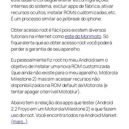
internas do sistema, excluir apps de fábrica, ativar
recursos ocultos, instalar ROMs customizadas, etc.
É um processo similar ao
jailbreak
do iphone.
Obter acesso
root
é fácil pois existem diversos
tutoriais na internet como
este do Morimoto
. Só
fique alerta que ao obter acesso
root
você poderá
perder a garantia de seu aparelho.
Eu pessoalmente fiz
root
no meu Android sem o
objetivo de instalar uma nova ROM customizada
(que ainda não existe para o meu aparelho, Motorola
Milestone 2) mas sim acessar recursos não
disponibilizados na ROM default da Motorola (e
tentar apagar o terrível Motoblur).
Abaixo tem a relação dos apps que testei (Android
2.2 Froyo em um Motorola Milestone 2) e que fazem
uso do
root.
Você encontra todos na Android Market:
(mais…)