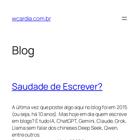
Pular
para
wcardia.com.br
o
conteúdo
Blog
Saudade de Escrever?
A última vez que postei algo aqui no blog foi em 2015
(ou seja, há 10 anos). Mas hoje em dia quem escreve
em blogs? É tudo IA, ChatGPT, Gemini, Claude, Grok,
Llama sem falar dos chineses Deep Seek, Qwen,
entre outros.