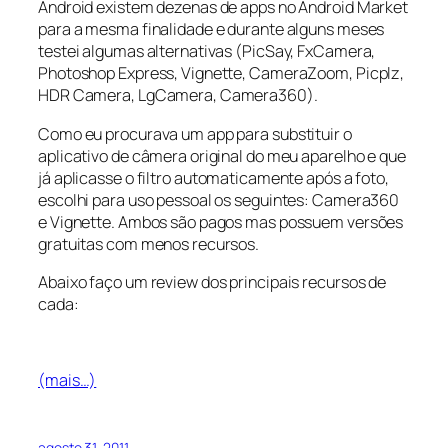
Android existem dezenas de apps no Android Market
para a mesma finalidade e durante alguns meses
testei algumas alternativas (PicSay, FxCamera,
Photoshop Express, Vignette, CameraZoom, Picplz,
HDR Camera, LgCamera, Camera360).
Como eu procurava um app para substituir o
aplicativo de câmera original do meu aparelho e que
já aplicasse o filtro automaticamente após a foto,
escolhi para uso pessoal os seguintes: Camera360
e Vignette. Ambos são pagos mas possuem versões
gratuitas com menos recursos.
Abaixo faço um review dos principais recursos de
cada:
(mais…)
agosto 31, 2011