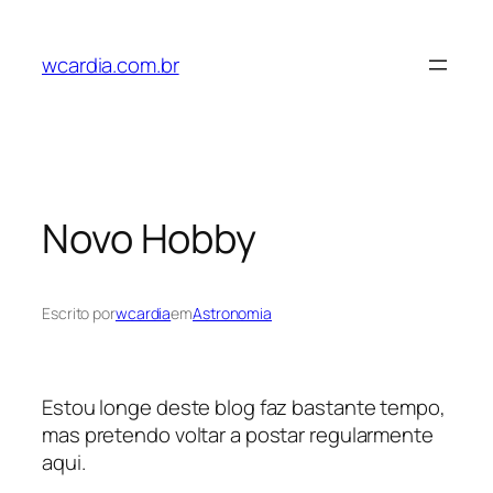
Pular
para
wcardia.com.br
o
conteúdo
Novo Hobby
Escrito por
wcardia
em
Astronomia
Estou longe deste blog faz bastante tempo,
mas pretendo voltar a postar regularmente
aqui.