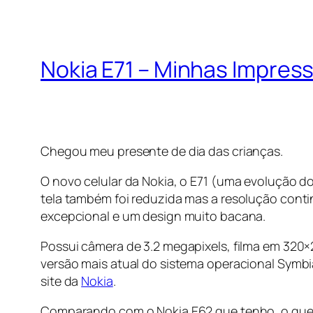
Nokia E71 – Minhas Impres
Chegou meu presente de dia das crianças.
O novo celular da Nokia, o E71 (uma evolução d
tela também foi reduzida mas a resolução con
excepcional e um design muito bacana.
Possui câmera de 3.2 megapixels, filma em 320×
versão mais atual do sistema operacional Symbi
site da
Nokia
.
Comparando com o Nokia E62 que tenho, o que m