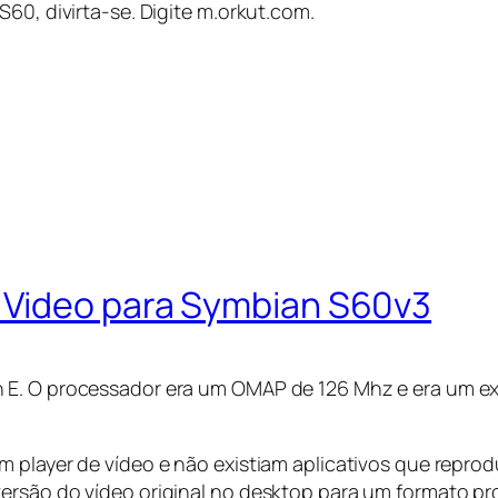
60, divirta-se. Digite m.orkut.com.
 Video para Symbian S60v3
 E. O processador era um OMAP de 126 Mhz e era um ex
 player de vídeo e não existiam aplicativos que reprod
ersão do vídeo original no desktop para um formato pro