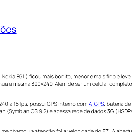
sões
o Nokia E61i) ficou mais bonito, menor e mais fino e l
tinua a mesma 320×240. Além de ser um celular comple
240 a 15 fps, possui GPS interno com
A-GPS
, bateria d
an (Symbian OS 9.2) e acessa rede de dados 3G (HSDPA) 
e chamou a atenção foi a velocidade do E71. A abertu