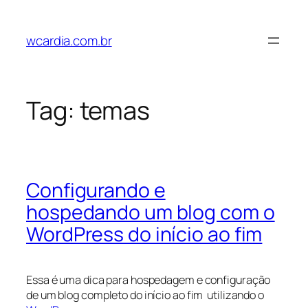
Pular
para
wcardia.com.br
o
conteúdo
Tag:
temas
Configurando e
hospedando um blog com o
WordPress do início ao fim
Essa é uma dica para hospedagem e configuração
de um blog completo do início ao fim utilizando o