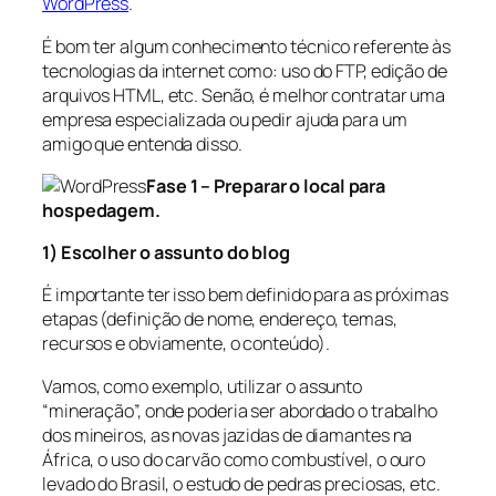
WordPress
.
É bom ter algum conhecimento técnico referente às
tecnologias da internet como: uso do FTP, edição de
arquivos HTML, etc. Senão, é melhor contratar uma
empresa especializada ou pedir ajuda para um
amigo que entenda disso.
Fase 1 – Preparar o local para
hospedagem.
1) Escolher o assunto do blog
É importante ter isso bem definido para as próximas
etapas (definição de nome, endereço, temas,
recursos e obviamente, o conteúdo).
Vamos, como exemplo, utilizar o assunto
“mineração”, onde poderia ser abordado o trabalho
dos mineiros, as novas jazidas de diamantes na
África, o uso do carvão como combustível, o ouro
levado do Brasil, o estudo de pedras preciosas, etc.