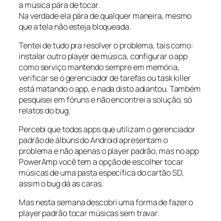
a música pára de tocar.
Na verdade ela pára de qualquer maneira, mesmo
que a tela não esteja bloqueada.
Tentei de tudo pra resolver o problema, tais como:
instalar outro player de música, configurar o app
como serviço mantendo sempre em memória,
verificar se o gerenciador de tarefas ou task killer
está matando o app, e nada disto adiantou. Também
pesquisei em fóruns e não encontrei a solução, só
relatos do bug.
Percebi que todos apps que utilizam o gerenciador
padrão de álbuns do Android apresentam o
problema e não apenas o player padrão, mas no app
PowerAmp você tem a opção de escolher tocar
músicas de uma pasta específica do cartão SD,
assim o bug dá as caras.
Mas nesta semana descobri uma forma de fazer o
player padrão tocar músicas sem travar.