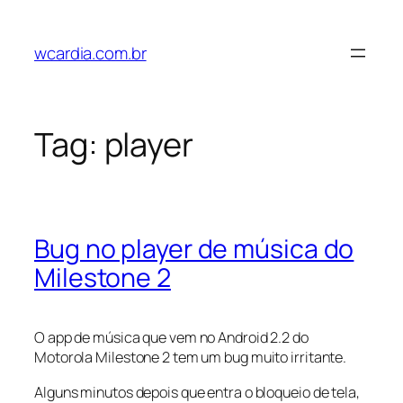
Pular
para
wcardia.com.br
o
conteúdo
Tag:
player
Bug no player de música do
Milestone 2
O app de música que vem no Android 2.2 do
Motorola Milestone 2 tem um bug muito irritante.
Alguns minutos depois que entra o bloqueio de tela,