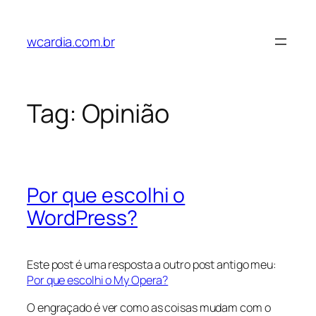
Pular
para
wcardia.com.br
o
conteúdo
Tag:
Opinião
Por que escolhi o
WordPress?
Este post é uma resposta a outro post antigo meu:
Por que escolhi o My Opera?
O engraçado é ver como as coisas mudam com o