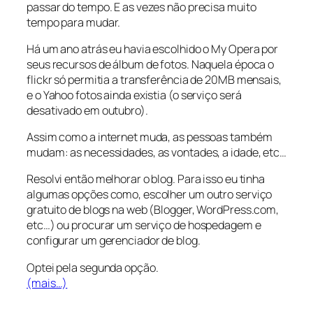
passar do tempo. E as vezes não precisa muito
tempo para mudar.
Há um ano atrás eu havia escolhido o My Opera por
seus recursos de álbum de fotos. Naquela época o
flickr só permitia a transferência de 20MB mensais,
e o Yahoo fotos ainda existia (o serviço será
desativado em outubro).
Assim como a internet muda, as pessoas também
mudam: as necessidades, as vontades, a idade, etc…
Resolvi então melhorar o blog. Para isso eu tinha
algumas opções como, escolher um outro serviço
gratuito de blogs na web (Blogger, WordPress.com,
etc…) ou procurar um serviço de hospedagem e
configurar um gerenciador de blog.
Optei pela segunda opção.
(mais…)