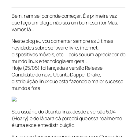
Bem, nem sei por onde começar. É a primeira vez
que faço um blog e não sou um bom escritor.Mas,
vamos lá…
Neste blog eu vou comentar sempre as últimas
novidades sobre software livre, internet,
dispositivos móveis, etc…, pois sou um apreciador do
mundo linux e tecnologia em geral.
Hoje (25/05) foi lançada a versão Release
Candidate do novo Ubuntu Dapper Drake,
distribuição linux que está fazendo o maior sucesso
mundo a fora.
Sou usuário do Ubuntu linux desde a versão 5.04
(Hoary) e de lá para cá percebi que essa realmente
é uma excelente distribuição.
Em outros tempos cheguei a mexer com Conectiva,