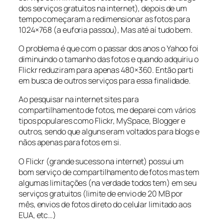
dos serviços gratuitos na internet), depois de um
tempo começaram a redimensionar as fotos para
1024×768 (a euforia passou), Mas até aí tudo bem.
O problema é que com o passar dos anos o Yahoo foi
diminuindo o tamanho das fotos e quando adquiriu o
Flickr reduziram para apenas 480×360. Então parti
em busca de outros serviços para essa finalidade.
Ao pesquisar na internet sites para
compartilhamento de fotos, me deparei com vários
tipos populares como Flickr, MySpace, Blogger e
outros, sendo que alguns eram voltados para blogs e
nãos apenas para fotos em si.
O Flickr (grande sucesso na internet) possui um
bom serviço de compartilhamento de fotos mas tem
algumas limitações (na verdade todos tem) em seu
serviços gratuitos (limite de envio de 20 MB por
mês, envios de fotos direto do celular limitado aos
EUA, etc…)