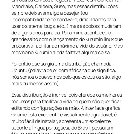
Mandrake, Caldera, Suse, mas essas distribuições
sempre deixavam algo a desejar (ou
incompatibilidade de hardware, dificuldades para
usar o sistema, bugs, etc…) mas as coisas mudaram
de alguns anos para cá. Para mim, aconteceu o
grande salto com o lançamento do Kurumin linux que
procurava facilitar ao máximo a vida do usuário. Mas
mesmo no Kurumin ainda faltava alguma coisa.
Foi então que surgiu uma distribuição chamada
Ubuntu (palavra de origem africana que significa:
nós somos o que somos pelo que os outros são, algo
mais ou menos assim).
Essa distribuição é incrível pois oferece os melhores
recursos para facilitar a vida de quem não quer ficar
editando configurações na mão. A interface gráfica
Gnome está excelente e visualmente agradável, é
muito fácil de instalar, apresenta um excelente
suporte a lingua portuguesa do Brasil, possui um