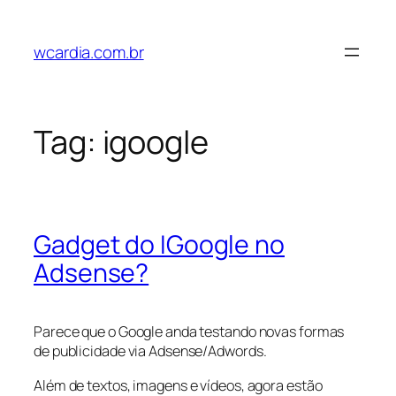
Pular
para
wcardia.com.br
o
conteúdo
Tag:
igoogle
Gadget do IGoogle no
Adsense?
Parece que o Google anda testando novas formas
de publicidade via Adsense/Adwords.
Além de textos, imagens e vídeos, agora estão