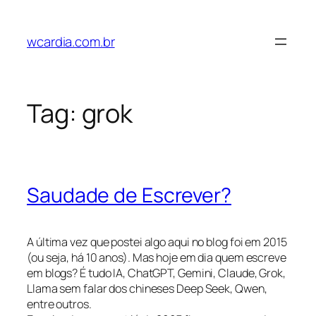
Pular
para
wcardia.com.br
o
conteúdo
Tag:
grok
Saudade de Escrever?
A última vez que postei algo aqui no blog foi em 2015
(ou seja, há 10 anos). Mas hoje em dia quem escreve
em blogs? É tudo IA, ChatGPT, Gemini, Claude, Grok,
Llama sem falar dos chineses Deep Seek, Qwen,
entre outros.