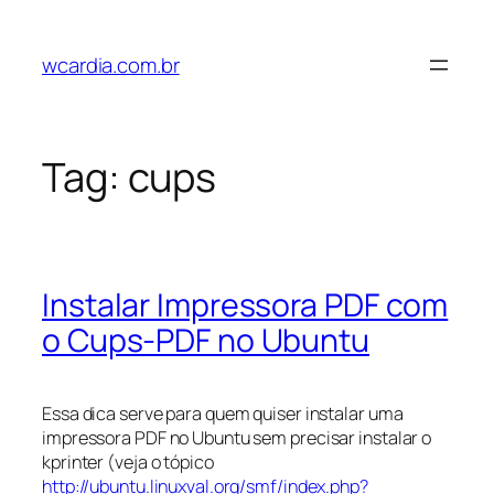
Pular
para
wcardia.com.br
o
conteúdo
Tag:
cups
Instalar Impressora PDF com
o Cups-PDF no Ubuntu
Essa dica serve para quem quiser instalar uma
impressora PDF no Ubuntu sem precisar instalar o
kprinter (veja o tópico
http://ubuntu.linuxval.org/smf/index.php?