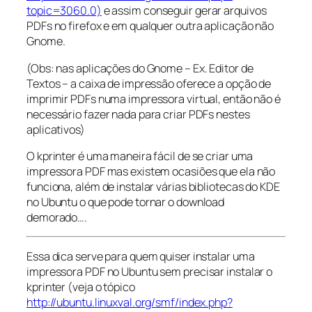
topic=3060.0)
e assim conseguir gerar arquivos
PDFs no firefox e em qualquer outra aplicação não
Gnome.
(Obs: nas aplicações do Gnome – Ex. Editor de
Textos – a caixa de impressão oferece a opção de
imprimir PDFs numa impressora virtual, então não é
necessário fazer nada para criar PDFs nestes
aplicativos)
O kprinter é uma maneira fácil de se criar uma
impressora PDF mas existem ocasiões que ela não
funciona, além de instalar várias bibliotecas do KDE
no Ubuntu o que pode tornar o download
demorado….
Essa dica serve para quem quiser instalar uma
impressora PDF no Ubuntu sem precisar instalar o
kprinter (veja o tópico
http://ubuntu.linuxval.org/smf/index.php?