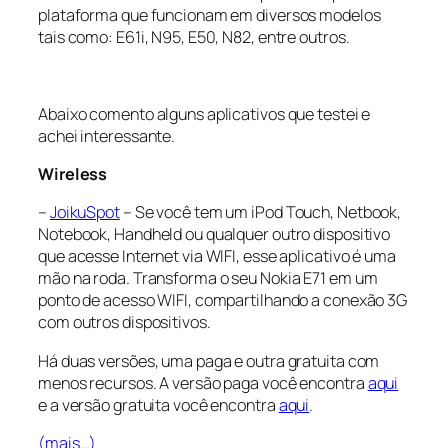
plataforma que funcionam em diversos modelos
tais como: E61i, N95, E50, N82, entre outros.
Abaixo comento alguns aplicativos que testei e
achei interessante.
Wireless
–
JoikuSpot
– Se você tem um iPod Touch, Netbook,
Notebook, Handheld ou qualquer outro dispositivo
que acesse Internet via WIFI, esse aplicativo é uma
mão na roda. Transforma o seu Nokia E71 em um
ponto de acesso WIFI, compartilhando a conexão 3G
com outros dispositivos.
Há duas versões, uma paga e outra gratuita com
menos recursos. A versão paga você encontra
aqui
e a versão gratuita você encontra
aqui
.
(mais…)