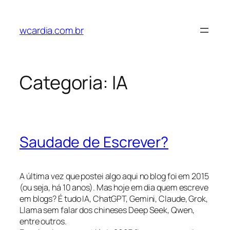
Pular
para
wcardia.com.br
o
conteúdo
Categoria:
IA
Saudade de Escrever?
A última vez que postei algo aqui no blog foi em 2015
(ou seja, há 10 anos). Mas hoje em dia quem escreve
em blogs? É tudo IA, ChatGPT, Gemini, Claude, Grok,
Llama sem falar dos chineses Deep Seek, Qwen,
entre outros.